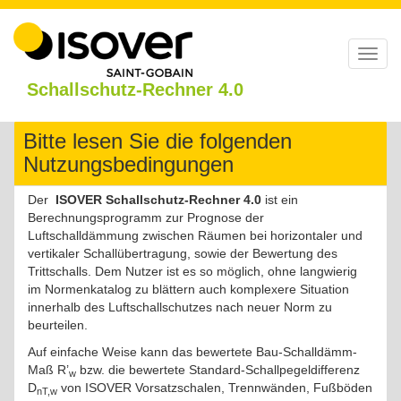
Toggl
navig
Schallschutz-Rechner 4.0
Bitte lesen Sie die folgenden
Nutzungsbedingungen
Der
ISOVER Schallschutz-Rechner 4.0
ist ein
Berechnungsprogramm zur Prognose der
Luftschalldämmung zwischen Räumen bei horizontaler und
vertikaler Schallübertragung, sowie der Bewertung des
Trittschalls. Dem Nutzer ist es so möglich, ohne langwierig
im Normenkatalog zu blättern auch komplexere Situation
innerhalb des Luftschallschutzes nach neuer Norm zu
beurteilen.
Auf einfache Weise kann das bewertete Bau-Schalldämm-
Maß R’
bzw. die bewertete Standard-Schallpegeldifferenz
w
D
von ISOVER Vorsatzschalen, Trennwänden, Fußböden
nT,w